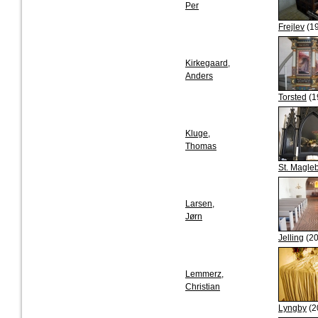
Per
Frejlev
(19
Kirkegaard,
Anders
Torsted
(1
Kluge,
Thomas
St. Magle
Larsen,
Jørn
Jelling
(20
Lemmerz,
Christian
Lyngby
(2