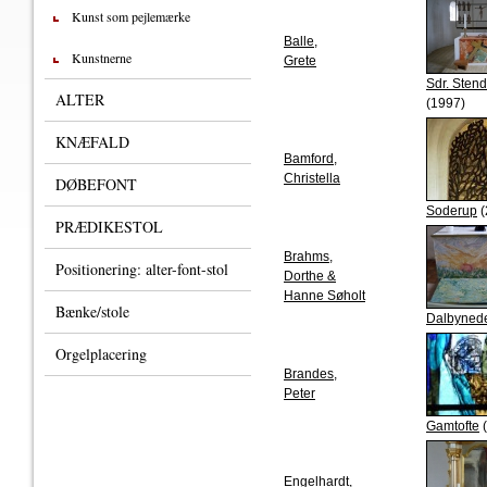
Kunst som pejlemærke
Balle,
Kunstnerne
Grete
Sdr. Sten
ALTER
(1997)
KNÆFALD
Bamford,
Christella
DØBEFONT
Soderup
(
PRÆDIKESTOL
Brahms,
Positionering: alter-font-stol
Dorthe &
Hanne Søholt
Bænke/stole
Dalbyned
Orgelplacering
Brandes,
Peter
Gamtofte
(
Engelhardt,