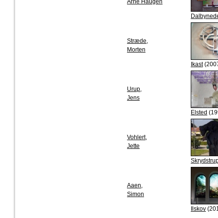
Arne Haugen
Dalbyned
Stræde,
Morten
Ikast
(200
Urup,
Jens
Elsted
(19
Vohlert,
Jette
Skrydstru
Aaen,
Simon
Ilskov
(20