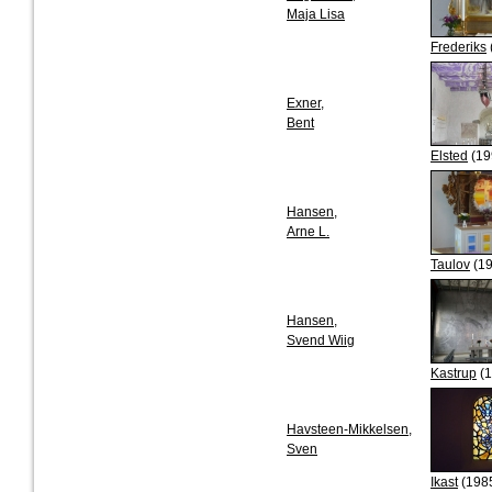
Maja Lisa
Frederiks
Exner,
Bent
Elsted
(19
Hansen,
Arne L.
Taulov
(19
Hansen,
Svend Wiig
Kastrup
(1
Havsteen-Mikkelsen,
Sven
Ikast
(198