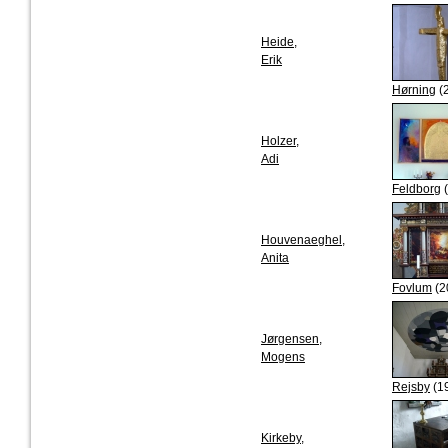
Heide,
Erik
Hørning
(
Holzer,
Adi
Feldborg
(
Houvenaeghel,
Anita
Fovlum
(2
Jørgensen,
Mogens
Rejsby
(1
Kirkeby,