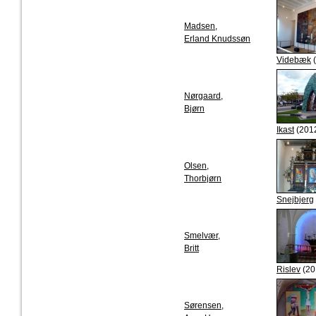
Madsen,
Erland Knudssøn
Videbæk
(
Nørgaard,
Bjørn
Ikast
(201
Olsen,
Thorbjørn
Snejbjerg
Smelvær,
Britt
Rislev
(20
Sørensen,