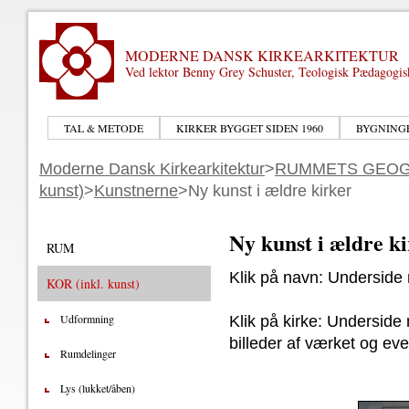
MODERNE DANSK KIRKEARKITEKTUR
Ved lektor Benny Grey Schuster, Teologisk Pædagogi
TAL & METODE
KIRKER BYGGET SIDEN 1960
BYGNING
Moderne Dansk Kirkearkitektur
>
RUMMETS GEOG
kunst)
>
Kunstnerne
>Ny kunst i ældre kirker
Ny kunst i ældre k
RUM
Klik på navn: Underside
KOR (inkl. kunst)
Udformning
Klik på kirke: Underside
billeder af værket og ev
Rumdelinger
Lys (lukket/åben)