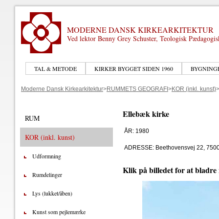
MODERNE DANSK KIRKEARKITEKTUR
Ved lektor Benny Grey Schuster, Teologisk Pædagogi
TAL & METODE
KIRKER BYGGET SIDEN 1960
BYGNING
Moderne Dansk Kirkearkitektur
>
RUMMETS GEOGRAFI
>
KOR (inkl. kunst)
Ellebæk kirke
RUM
ÅR: 1980
KOR (inkl. kunst)
ADRESSE: Beethovensvej 22, 7500
Udformning
Klik på billedet for at bladre
Rumdelinger
Lys (lukket/åben)
Kunst som pejlemærke