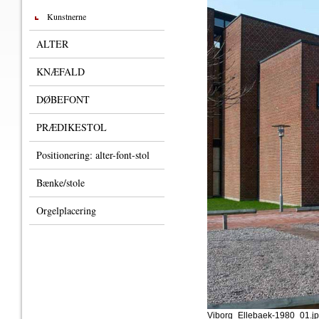
Kunstnerne
ALTER
KNÆFALD
DØBEFONT
PRÆDIKESTOL
Positionering: alter-font-stol
Bænke/stole
Orgelplacering
Viborg_Ellebaek-1980_01.j