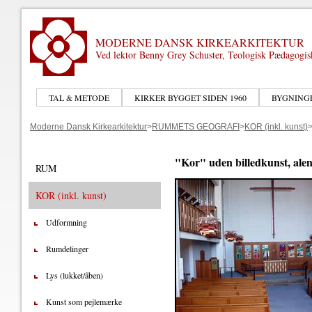
MODERNE DANSK KIRKEARKITEKTUR
Ved lektor Benny Grey Schuster, Teologisk Pædagogi
TAL & METODE
KIRKER BYGGET SIDEN 1960
BYGNING
Moderne Dansk Kirkearkitektur
>
RUMMETS GEOGRAFI
>
KOR (inkl. kunst)
"Kor" uden billedkunst, alene 
RUM
KOR (inkl. kunst)
Udformning
Rumdelinger
Lys (lukket/åben)
Kunst som pejlemærke