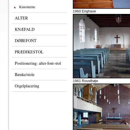
Kunstnerne
1960 Enghave
ALTER
KNÆFALD
DØBEFONT
PRÆDIKESTOL
Positionering: alter-font-stol
Bænke/stole
1961 Rousthøje
Orgelplacering