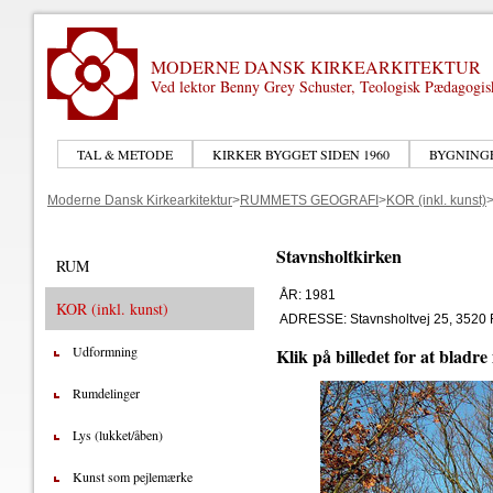
MODERNE DANSK KIRKEARKITEKTUR
Ved lektor Benny Grey Schuster, Teologisk Pædagogi
TAL & METODE
KIRKER BYGGET SIDEN 1960
BYGNING
Moderne Dansk Kirkearkitektur
>
RUMMETS GEOGRAFI
>
KOR (inkl. kunst)
Stavnsholtkirken
RUM
ÅR: 1981
KOR (inkl. kunst)
ADRESSE: Stavnsholtvej 25, 3520
Udformning
Klik på billedet for at bladre
Rumdelinger
Lys (lukket/åben)
Kunst som pejlemærke