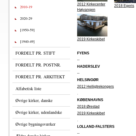
2012 Kirkecenter
2018 Egeris
2010-19
Højvangen
2020-29
[1950-59]
2019 Kirkeskibet
[1940-49]
FORDELT PR. STIFT
FYENS
--
FORDELT PR. POSTNR.
HADERSLEV
--
FORDELT PR. ARKITEKT
HELSINGØR
2012 Helligtrekongers
Alfabetisk liste
.
Øvrige kirker, danske
KØBENHAVNS
2018 Ørestad
Øvrige kirker, udenlandske
2019 Kirkeskibet
.
Øvrige bygningsværker
LOLLAND-FALSTERS
--
Ældre danske kirker