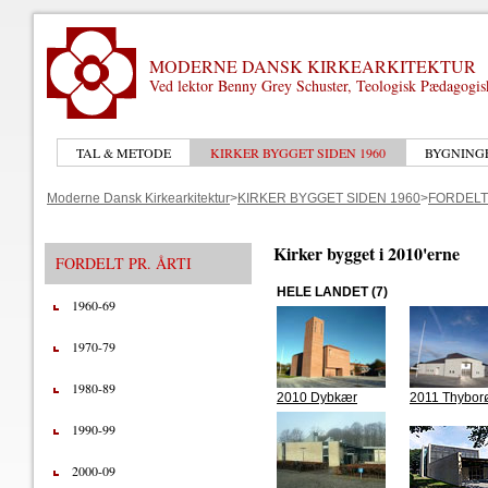
MODERNE DANSK KIRKEARKITEKTUR
Ved lektor Benny Grey Schuster, Teologisk Pædagogi
TAL & METODE
KIRKER BYGGET SIDEN 1960
BYGNING
Moderne Dansk Kirkearkitektur
>
KIRKER BYGGET SIDEN 1960
>
FORDELT 
Kirker bygget i 2010'erne
FORDELT PR. ÅRTI
HELE LANDET (7)
1960-69
1970-79
1980-89
2010 Dybkær
2011 Thybor
1990-99
2000-09