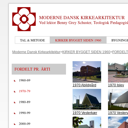
MODERNE DANSK KIRKEARKITEKTUR
Ved lektor Benny Grey Schuster, Teologisk Pædagogi
TAL & METODE
KIRKER BYGGET SIDEN 1960
BYGNING
Moderne Dansk Kirkearkitektur
>
KIRKER BYGGET SIDEN 1960
>
FORDELT 
FORDELT PR. ÅRTI
1960-69
1970 Abildgård
1970 Islev
1970-79
1980-89
1990-99
1970 Vesterkær
1970 Vester
2000-09