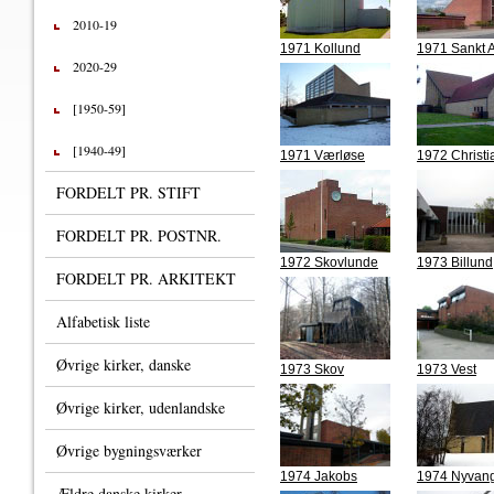
2010-19
1971 Kollund
1971 Sankt 
2020-29
[1950-59]
[1940-49]
1971 Værløse
1972 Christi
FORDELT PR. STIFT
FORDELT PR. POSTNR.
1972 Skovlunde
1973 Billund
FORDELT PR. ARKITEKT
Alfabetisk liste
Øvrige kirker, danske
1973 Skov
1973 Vest
Øvrige kirker, udenlandske
Øvrige bygningsværker
1974 Jakobs
1974 Nyvan
Ældre danske kirker