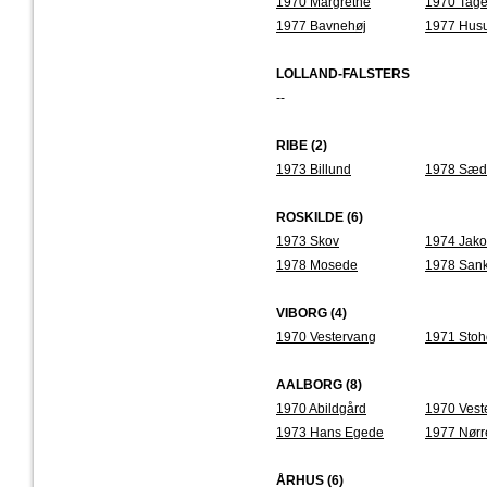
1970 Margrethe
1970 Tag
1977 Bavnehøj
1977 Hus
LOLLAND-FALSTERS
--
RIBE (2)
1973 Billund
1978 Sæd
ROSKILDE (6)
1973 Skov
1974 Jak
1978 Mosede
1978 Sank
VIBORG (4)
1970 Vestervang
1971 Stoh
AALBORG (8)
1970 Abildgård
1970 Vest
1973 Hans Egede
1977 Nørr
ÅRHUS (6)