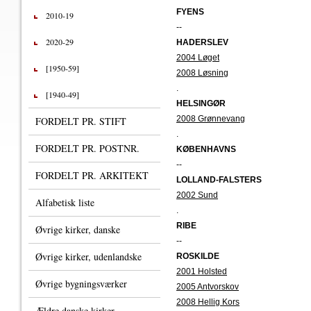
FYENS
2010-19
--
2020-29
HADERSLEV
2004 Løget
[1950-59]
2008 Løsning
.
[1940-49]
HELSINGØR
2008 Grønnevang
FORDELT PR. STIFT
.
FORDELT PR. POSTNR.
KØBENHAVNS
--
FORDELT PR. ARKITEKT
LOLLAND-FALSTERS
2002 Sund
Alfabetisk liste
.
RIBE
Øvrige kirker, danske
--
Øvrige kirker, udenlandske
ROSKILDE
2001 Holsted
Øvrige bygningsværker
2005 Antvorskov
2008 Hellig Kors
Ældre danske kirker