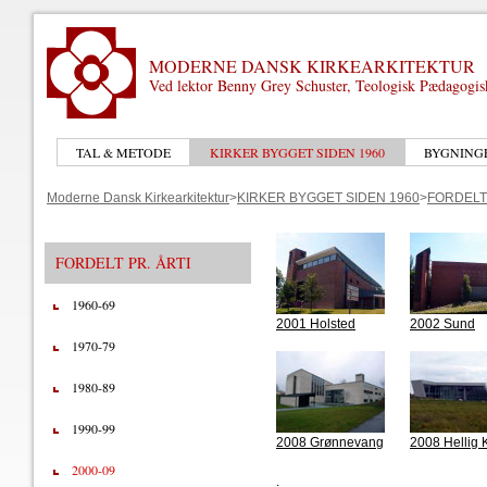
MODERNE DANSK KIRKEARKITEKTUR
Ved lektor Benny Grey Schuster, Teologisk Pædagogi
TAL & METODE
KIRKER BYGGET SIDEN 1960
BYGNING
Moderne Dansk Kirkearkitektur
>
KIRKER BYGGET SIDEN 1960
>
FORDELT 
FORDELT PR. ÅRTI
1960-69
2001 Holsted
2002 Sund
1970-79
1980-89
1990-99
2008 Grønnevang
2008 Hellig 
2000-09
.