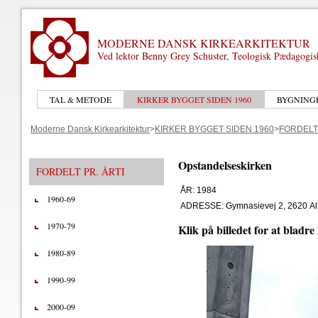
MODERNE DANSK KIRKEARKITEKTUR
Ved lektor Benny Grey Schuster, Teologisk Pædagogi
TAL & METODE
KIRKER BYGGET SIDEN 1960
BYGNING
Moderne Dansk Kirkearkitektur
>
KIRKER BYGGET SIDEN 1960
>
FORDELT 
Opstandelseskirken
FORDELT PR. ÅRTI
ÅR: 1984
1960-69
ADRESSE: Gymnasievej 2, 2620 Al
1970-79
Klik på billedet for at bladre
1980-89
1990-99
2000-09