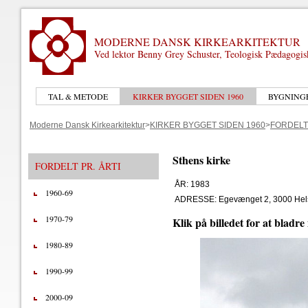
MODERNE DANSK KIRKEARKITEKTUR
Ved lektor Benny Grey Schuster, Teologisk Pædagogi
TAL & METODE
KIRKER BYGGET SIDEN 1960
BYGNING
Moderne Dansk Kirkearkitektur
>
KIRKER BYGGET SIDEN 1960
>
FORDELT 
Sthens kirke
FORDELT PR. ÅRTI
ÅR: 1983
1960-69
ADRESSE: Egevænget 2, 3000 Hel
1970-79
Klik på billedet for at bladre
1980-89
1990-99
2000-09