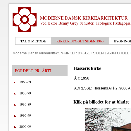
MODERNE DANSK KIRKEARKITEKTUR
Ved lektor Benny Grey Schuster, Teologisk Pædagogi
TAL & METODE
KIRKER BYGGET SIDEN 1960
BYGNING
Moderne Dansk Kirkearkitektur
>
KIRKER BYGGET SIDEN 1960
>
FORDELT 
Hasseris kirke
FORDELT PR. ÅRTI
ÅR: 1956
1960-69
ADRESSE: Thorsens Allé 2, 9000 A
1970-79
Klik på billedet for at bladre
1980-89
1990-99
2000-09