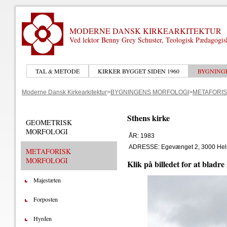
MODERNE DANSK KIRKEARKITEKTUR
Ved lektor Benny Grey Schuster, Teologisk Pædagogi
TAL & METODE
KIRKER BYGGET SIDEN 1960
BYGNING
Moderne Dansk Kirkearkitektur
>
BYGNINGENS MORFOLOGI
>
METAFORIS
Sthens kirke
GEOMETRISK
MORFOLOGI
ÅR: 1983
ADRESSE: Egevænget 2, 3000 Hel
METAFORISK
MORFOLOGI
Klik på billedet for at bladre
Majestæten
Forposten
Hyrden