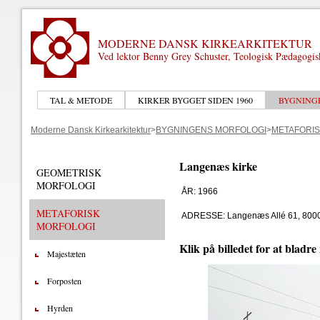
MODERNE DANSK KIRKEARKITEKTUR
Ved lektor Benny Grey Schuster, Teologisk Pædagogi
TAL & METODE
KIRKER BYGGET SIDEN 1960
BYGNING
Moderne Dansk Kirkearkitektur
>
BYGNINGENS MORFOLOGI
>
METAFORIS
Langenæs kirke
GEOMETRISK
MORFOLOGI
ÅR: 1966
METAFORISK
ADRESSE: Langenæs Allé 61, 8000
MORFOLOGI
Klik på billedet for at bladre
Majestæten
Forposten
Hyrden