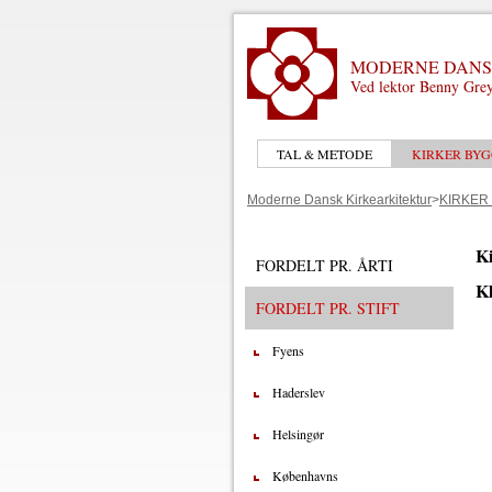
MODERNE DANS
Ved lektor Benny Grey
TAL & METODE
KIRKER BYG
Moderne Dansk Kirkearkitektur
>
KIRKER
Ki
FORDELT PR. ÅRTI
Kl
FORDELT PR. STIFT
Fyens
Haderslev
Helsingør
Københavns