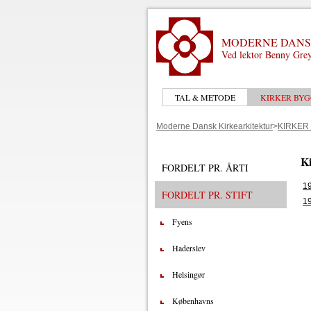
MODERNE DANS
Ved lektor Benny Grey
TAL & METODE
KIRKER BYG
Moderne Dansk Kirkearkitektur
>
KIRKER
Ki
FORDELT PR. ÅRTI
1
FORDELT PR. STIFT
1
Fyens
Haderslev
Helsingør
Københavns