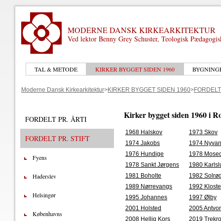
MODERNE DANSK KIRKEARKITEKTUR
Ved lektor Benny Grey Schuster, Teologisk Pædagogi
TAL & METODE
KIRKER BYGGET SIDEN 1960
BYGNING
Moderne Dansk Kirkearkitektur
>
KIRKER BYGGET SIDEN 1960
>
FORDELT 
Kirker bygget siden 1960 i Ros
FORDELT PR. ÅRTI
1968 Halskov
1973 Skov
FORDELT PR. STIFT
1974 Jakobs
1974 Nyva
1976 Hundige
1978 Mose
Fyens
1978 Sankt Jørgens
1980 Karlsl
1981 Boholte
1982 Solrød
Haderslev
1989 Nørrevangs
1992 Klost
Helsingør
1995 Johannes
1997 Ølby
2001 Holsted
2005 Antvo
Københavns
2008 Hellig Kors
2019 Trekr