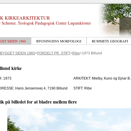
K KIRKEARKITEKTUR
 Schuster, Teologisk Pædagogisk Center Løgumkloster
GET SIDEN 1960
BYGNINGENS MORFOLOGI
RUMMETS GEOGRAFI
 BYGGET SIDEN 1960
>
FORDELT PR. STIFT
>
Ribe
>1973 Billund
llund kirke
R: 1973
ARKITEKT: Mielby, Kuno og Ejnar B.
DRESSE: Hans Jensensvej 4, 7190 Billund
STIFT: Ribe
ik på billedet for at bladre mellem flere