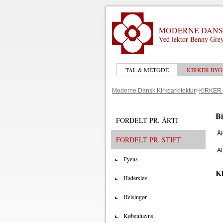
MODERNE DANS
Ved lektor Benny Grey
TAL & METODE
KIRKER BYG
Moderne Dansk Kirkearkitektur
>
KIRKER
Bi
FORDELT PR. ÅRTI
Å
FORDELT PR. STIFT
A
Fyens
Kl
Haderslev
Helsingør
Københavns