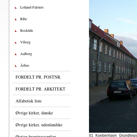
Lolland-Falsters
Ribe
Roskilde
Viborg
Aalborg
Århus
FORDELT PR. POSTNR.
FORDELT PR. ARKITEKT
Alfabetisk liste
Øvrige kirker, danske
Øvrige kirker, udenlandske
01_Koebenhavn_Grundtvig
Øvrige bygningsværker