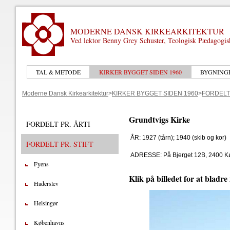
MODERNE DANSK KIRKEARKITEKTUR
Ved lektor Benny Grey Schuster, Teologisk Pædagogi
TAL & METODE
KIRKER BYGGET SIDEN 1960
BYGNING
Moderne Dansk Kirkearkitektur
>
KIRKER BYGGET SIDEN 1960
>
FORDELT 
Grundtvigs Kirke
FORDELT PR. ÅRTI
ÅR: 1927 (tårn); 1940 (skib og kor)
FORDELT PR. STIFT
ADRESSE: På Bjerget 12B, 2400 
Fyens
Klik på billedet for at bladre
Haderslev
Helsingør
Københavns