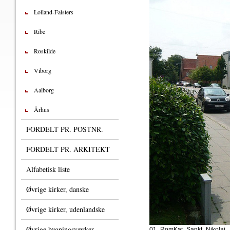
Lolland-Falsters
Ribe
Roskilde
Viborg
Aalborg
Århus
FORDELT PR. POSTNR.
FORDELT PR. ARKITEKT
Alfabetisk liste
Øvrige kirker, danske
Øvrige kirker, udenlandske
Øvrige bygningsværker
01_RomKat_Sankt_Nikolaj_