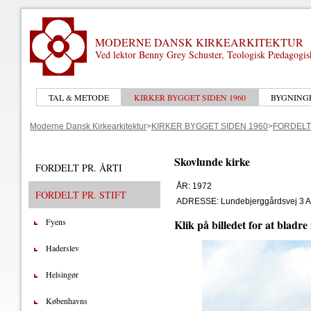
MODERNE DANSK KIRKEARKITEKTUR
Ved lektor Benny Grey Schuster, Teologisk Pædagogi
TAL & METODE
KIRKER BYGGET SIDEN 1960
BYGNING
Moderne Dansk Kirkearkitektur
>
KIRKER BYGGET SIDEN 1960
>
FORDELT 
Skovlunde kirke
FORDELT PR. ÅRTI
ÅR: 1972
FORDELT PR. STIFT
ADRESSE: Lundebjerggårdsvej 3 A
Fyens
Klik på billedet for at bladre
Haderslev
Helsingør
Københavns