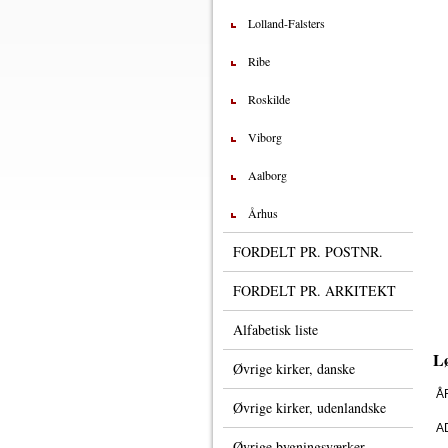
Lolland-Falsters
Ribe
Roskilde
Viborg
Aalborg
Århus
FORDELT PR. POSTNR.
FORDELT PR. ARKITEKT
Alfabetisk liste
Lø
Øvrige kirker, danske
Å
Øvrige kirker, udenlandske
AD
Øvrige bygningsværker