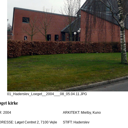
01_Haderslev_Loeget__2004___08_05.04.11.JPG
get kirke
R: 2004
ARKITEKT: Mielby, Kuno
RESSE: Løget Centret 2, 7100 Vejle
STIFT: Haderslev