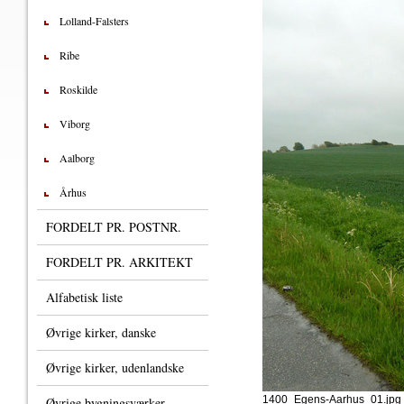
Lolland-Falsters
Ribe
Roskilde
Viborg
Aalborg
Århus
FORDELT PR. POSTNR.
FORDELT PR. ARKITEKT
Alfabetisk liste
Øvrige kirker, danske
Øvrige kirker, udenlandske
1400_Egens-Aarhus_01.jpg
Øvrige bygningsværker