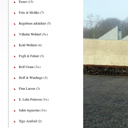
Exner (13)
Friis & Moltke (7)
Regnbuen arkitekter (5)
Vilhelm Wohlert (5+)
Keld Wohlert (4)
Fogh & Følner (3)
Rolf Graae (3+)
Hoff & Windinge (3)
Finn Larsen (3)
E. Lehn Petersen (3+)
Sahls tegnestue (3+)
Tyge Arnfred (2)