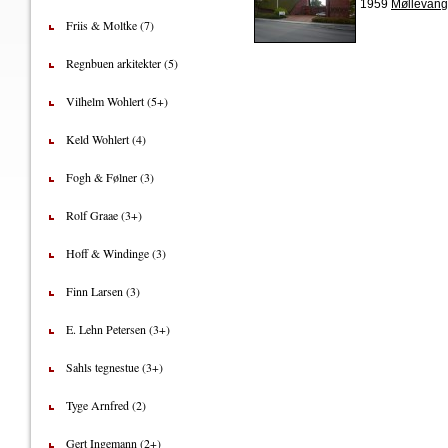
1959
Møllevang
Friis & Moltke (7)
Regnbuen arkitekter (5)
Vilhelm Wohlert (5+)
Keld Wohlert (4)
Fogh & Følner (3)
Rolf Graae (3+)
Hoff & Windinge (3)
Finn Larsen (3)
E. Lehn Petersen (3+)
Sahls tegnestue (3+)
Tyge Arnfred (2)
Gert Ingemann (2+)