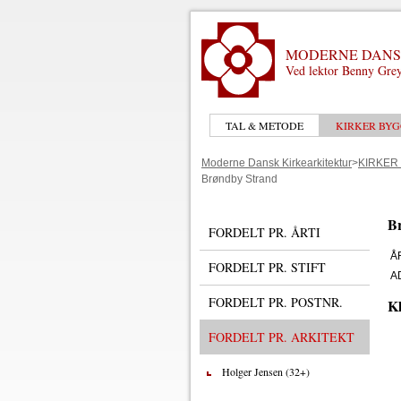
MODERNE DANS
Ved lektor Benny Grey
TAL & METODE
KIRKER BYG
Moderne Dansk Kirkearkitektur
>
KIRKER
Brøndby Strand
Br
FORDELT PR. ÅRTI
Å
FORDELT PR. STIFT
A
FORDELT PR. POSTNR.
Kl
FORDELT PR. ARKITEKT
Holger Jensen (32+)