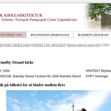
K KIRKEARKITEKTUR
 Schuster, Teologisk Pædagogisk Center Løgumkloster
GET SIDEN 1960
BYGNINGENS MORFOLOGI
RUMMETS GEOGRAFI
 BYGGET SIDEN 1960
>
FORDELT PR. ARKITEKT
>
Øvrige med én kirke (63)
>1984
øndby Strand kirke
R: 1984
ARKITEKT: Blytma
DRESSE: Brøndby Strand Centrum 90, 2660 Brøndby Strand
STIFT: Helsingør
ik på billedet for at bladre mellem flere