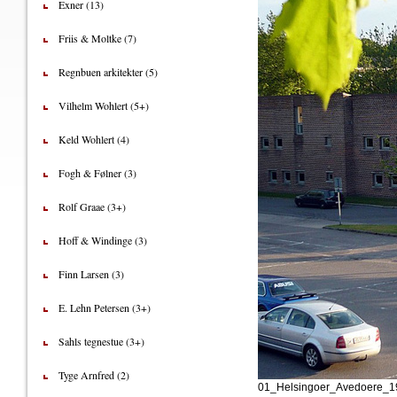
Exner (13)
Friis & Moltke (7)
Regnbuen arkitekter (5)
Vilhelm Wohlert (5+)
Keld Wohlert (4)
Fogh & Følner (3)
Rolf Graae (3+)
Hoff & Windinge (3)
Finn Larsen (3)
E. Lehn Petersen (3+)
Sahls tegnestue (3+)
Tyge Arnfred (2)
01_Helsingoer_Avedoere_1