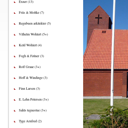
Exner (13)
Friis & Moltke (7)
Regnbuen arkitekter (5)
Vilhelm Wohlert (5+)
Keld Wohlert (4)
Fogh & Følner (3)
Rolf Graae (3+)
Hoff & Windinge (3)
Finn Larsen (3)
E. Lehn Petersen (3+)
Sahls tegnestue (3+)
Tyge Arnfred (2)