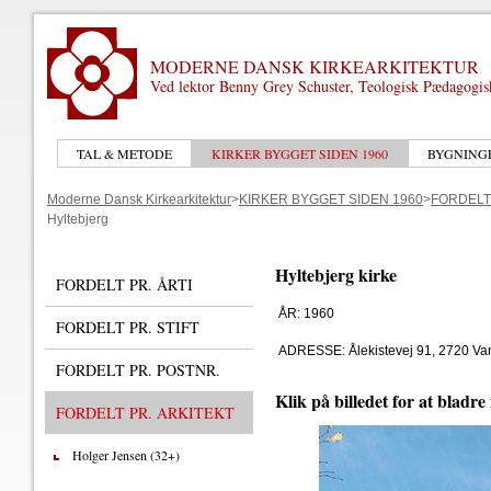
MODERNE DANSK KIRKEARKITEKTUR
Ved lektor Benny Grey Schuster, Teologisk Pædagogi
TAL & METODE
KIRKER BYGGET SIDEN 1960
BYGNING
Moderne Dansk Kirkearkitektur
>
KIRKER BYGGET SIDEN 1960
>
FORDELT
Hyltebjerg
Hyltebjerg kirke
FORDELT PR. ÅRTI
ÅR: 1960
FORDELT PR. STIFT
ADRESSE: Ålekistevej 91, 2720 Va
FORDELT PR. POSTNR.
Klik på billedet for at bladre
FORDELT PR. ARKITEKT
Holger Jensen (32+)