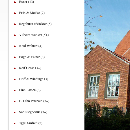
Exner (13)
Friis & Moltke (7)
Regnbuen arkitekter (5)
Vilhelm Wohlert (5+)
Keld Wohlert (4)
Fogh & Følner (3)
Rolf Graae (3+)
Hoff & Windinge (3)
Finn Larsen (3)
E. Lehn Petersen (3+)
Sahls tegnestue (3+)
Tyge Arnfred (2)