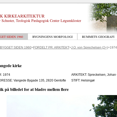
K KIRKEARKITEKTUR
 Schuster, Teologisk Pædagogisk Center Løgumkloster
GET SIDEN 1960
BYGNINGENS MORFOLOGI
RUMMETS GEOGRAFI
 BYGGET SIDEN 1960
>
FORDELT PR. ARKITEKT
>
J.O. von Sprechelsen (2+)
>1974
angede kirke
R: 1974
ARKITEKT: Spreckelsen, Johan 
DRESSE: Vangede Bygade 135, 2820 Gentofte
STIFT: Helsingør
ik på billedet for at bladre mellem flere