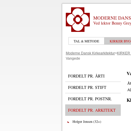
MODERNE DANS
Ved lektor Benny Grey
TAL & METODE
KIRKER BYG
Moderne Dansk Kirkearkitektur
>
KIRKER
Vangede
V
FORDELT PR. ÅRTI
Å
FORDELT PR. STIFT
A
FORDELT PR. POSTNR.
Kl
FORDELT PR. ARKITEKT
Holger Jensen (32+)