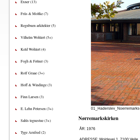
Exner (13)
Friis & Moltke (7)
Regnbuen arkitekter (5)
Vilhelm Wohlert (5+)
Keld Wohlert (4)
Fogh & Følner (3)
Rolf Graae (3+)
Hoff & Windinge (3)
Finn Larsen (3)
E. Lehn Petersen (3+)
01_Haderslev_Noerremarks
Nørremarkskirken
Sahls tegnestue (3+)
ÅR: 1976
Tyge Arnfred (2)
ADRESSE: Moldevej 1, 7100 Vejle