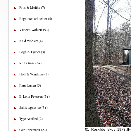
Friis & Moltke (7)
Regnbuen arkitekter (5)
Vilhelm Wohlert (5+)
Keld Wohlert (4)
Fogh & Følner (3)
Rolf Graae (3+)
Hoff & Windinge (3)
Finn Larsen (3)
E. Lehn Petersen (3+)
Sahls tegnestue (3+)
Tyge Arnfred (2)
Gert Ingemann (2+)
01_Roskilde_Skov_1973.J