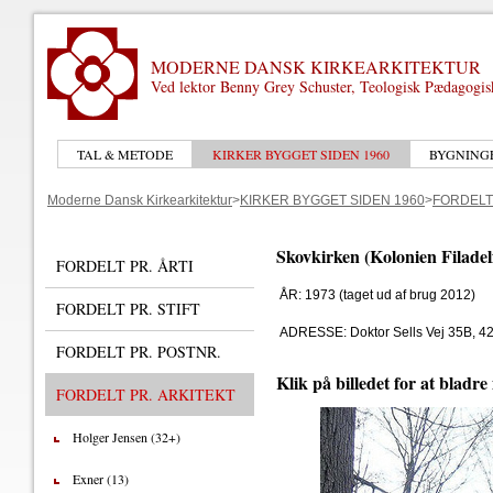
MODERNE DANSK KIRKEARKITEKTUR
Ved lektor Benny Grey Schuster, Teologisk Pædagogi
TAL & METODE
KIRKER BYGGET SIDEN 1960
BYGNING
Moderne Dansk Kirkearkitektur
>
KIRKER BYGGET SIDEN 1960
>
FORDELT
Skovkirken (Kolonien Filadel
FORDELT PR. ÅRTI
ÅR: 1973 (taget ud af brug 2012)
FORDELT PR. STIFT
ADRESSE: Doktor Sells Vej 35B, 4
FORDELT PR. POSTNR.
Klik på billedet for at bladre
FORDELT PR. ARKITEKT
Holger Jensen (32+)
Exner (13)