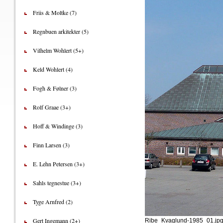
Friis & Moltke (7)
Regnbuen arkitekter (5)
Vilhelm Wohlert (5+)
Keld Wohlert (4)
Fogh & Følner (3)
Rolf Graae (3+)
Hoff & Windinge (3)
Finn Larsen (3)
E. Lehn Petersen (3+)
Sahls tegnestue (3+)
Tyge Arnfred (2)
Gert Ingemann (2+)
Ribe_Kvaglund-1985_01.jp