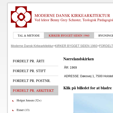
MODERNE DANSK KIRKEARKITEKTUR
Ved lektor Benny Grey Schuster, Teologisk Pædagogi
TAL & METODE
KIRKER BYGGET SIDEN 1960
BYGNING
Moderne Dansk Kirkearkitektur
>
KIRKER BYGGET SIDEN 1960
>
FORDELT
Nørrelandskirken
FORDELT PR. ÅRTI
ÅR: 1969
FORDELT PR. STIFT
ADRESSE: Døesvej 1, 7500 Holste
FORDELT PR. POSTNR.
Klik på billedet for at bladre
FORDELT PR. ARKITEKT
Holger Jensen (32+)
Exner (13)