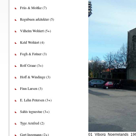
Friis & Moltke (7)
Regnbuen arkitekter (5)
Vilhelm Wohlert (5+)
Keld Wohlert (4)
Fogh & Følner (3)
Rolf Graae (3+)
Hoff & Windinge (3)
Finn Larsen (3)
E. Lehn Petersen (3+)
Sahls tegnestue (3+)
Tyge Arnfred (2)
Gert Ingemann (2+)
01_Viborg_Noerrelands_196