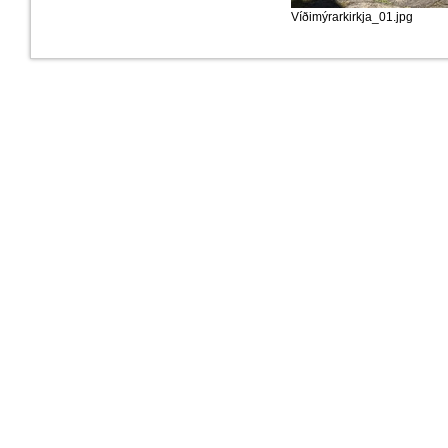
Víðimýrarkirkja_01.jpg