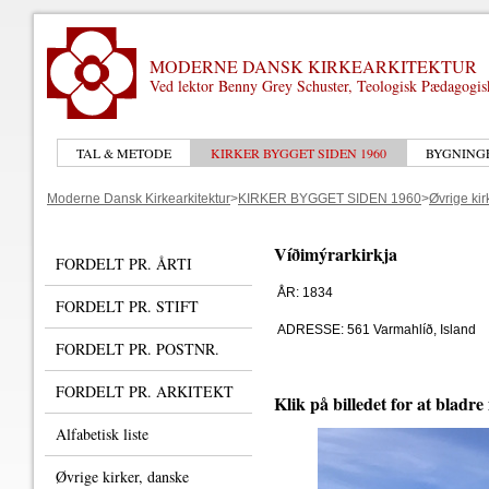
MODERNE DANSK KIRKEARKITEKTUR
Ved lektor Benny Grey Schuster, Teologisk Pædagogi
TAL & METODE
KIRKER BYGGET SIDEN 1960
BYGNING
Moderne Dansk Kirkearkitektur
>
KIRKER BYGGET SIDEN 1960
>
Øvrige ki
Víðimýrarkirkja
FORDELT PR. ÅRTI
ÅR: 1834
FORDELT PR. STIFT
ADRESSE: 561 Varmahlíð, Island
FORDELT PR. POSTNR.
FORDELT PR. ARKITEKT
Klik på billedet for at bladre
Alfabetisk liste
Øvrige kirker, danske