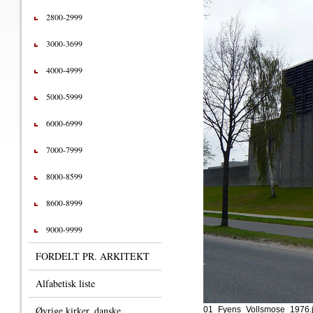
2800-2999
3000-3699
4000-4999
5000-5999
6000-6999
7000-7999
8000-8599
8600-8999
9000-9999
FORDELT PR. ARKITEKT
Alfabetisk liste
Øvrige kirker, danske
01_Fyens_Vollsmose_1976.