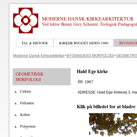
MODERNE DANSK KIRKEARKITEKTUR
Ved lektor Benny Grey Schuster, Teologisk Pædagogi
TAL & METODE
KIRKER BYGGET SIDEN 1960
BYGNING
Moderne Dansk Kirkearkitektur
>
BYGNINGENS MORFOLOGI
>
GEOMETRI
Hald Ege kirke
GEOMETRISK
MORFOLOGI
ÅR: 1967
Cirklen
ADRESSE: Hald Ege Kirkevej 3, Ha
Firkanten
Klik på billedet for at bladre
Kuben
Polygonen