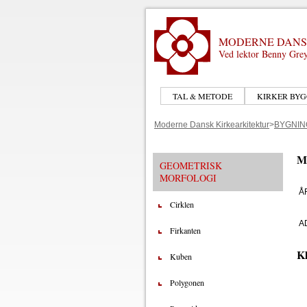
MODERNE DANS
Ved lektor Benny Grey
TAL & METODE
KIRKER BYG
Moderne Dansk Kirkearkitektur
>
BYGNIN
M
GEOMETRISK
MORFOLOGI
Å
Cirklen
A
Firkanten
Kl
Kuben
Polygonen