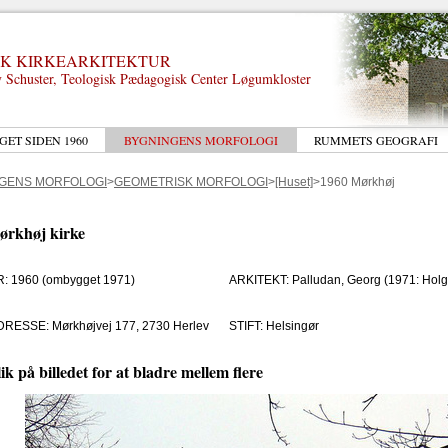
K KIRKEARKITEKTUR
 Schuster, Teologisk Pædagogisk Center Løgumkloster
GET SIDEN 1960
BYGNINGENS MORFOLOGI
RUMMETS GEOGRAFI
GENS MORFOLOGI
>
GEOMETRISK MORFOLOGI
>
[Huset]
>1960 Mørkhøj
ørkhøj kirke
R: 1960 (ombygget 1971)
ARKITEKT: Palludan, Georg (1971: Holg
DRESSE: Mørkhøjvej 177, 2730 Herlev
STIFT: Helsingør
ik på billedet for at bladre mellem flere