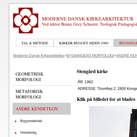
MODERNE DANSK KIRKEARKITEKTUR
Ved lektor Benny Grey Schuster, Teologisk Pædagogi
TAL & METODE
KIRKER BYGGET SIDEN 1960
BYGNING
Moderne Dansk Kirkearkitektur
>
BYGNINGENS MORFOLOGI
>
ANDRE KE
Stengård kirke
GEOMETRISK
MORFOLOGI
ÅR: 1962
ADRESSE: Triumfvej 2, 2800 Kong
METAFORISK
MORFOLOGI
Klik på billedet for at bladre
ANDRE KENDETEGN
Byggemateriale
Orientering